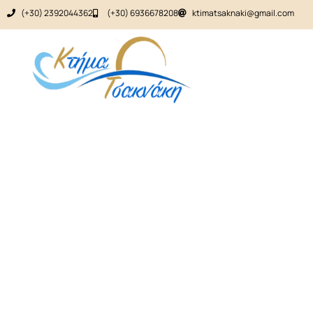
(+30) 2392044362
(+30) 6936678208
ktimatsaknaki@gmail.com