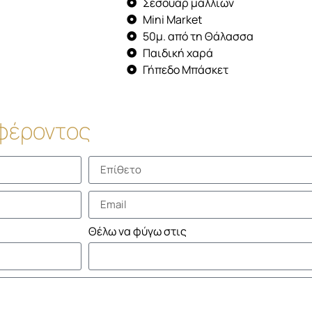
Σεσουάρ μαλλιών
Mini Market
50μ. από τη Θάλασσα
Παιδική χαρά
Γήπεδο Μπάσκετ
φέροντος
Θέλω να φύγω στις