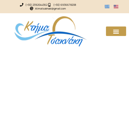
(+30) 2392044362
(+30) 6936678208
ktimatsaknaki@gmail.com