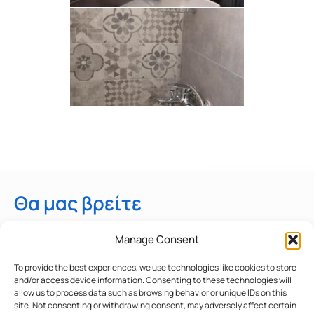
Θα μας βρείτε
Ηλιουπόλεως - Αγία Ζώνης
Manage Consent
Πάλιουρα Επανομή
To provide the best experiences, we use technologies like cookies to store
and/or access device information. Consenting to these technologies will
Θεσσαλονικής, τκ 57500
allow us to process data such as browsing behavior or unique IDs on this
site. Not consenting or withdrawing consent, may adversely affect certain